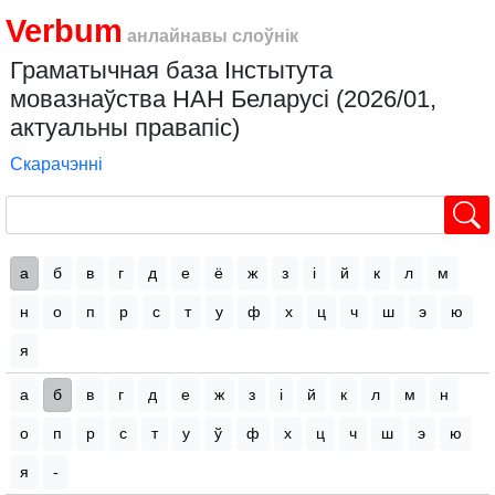
Verbum
анлайнавы слоўнік
Граматычная база Інстытута
мовазнаўства НАН Беларусі (2026/01,
актуальны правапіс)
Скарачэнні
а
б
в
г
д
е
ё
ж
з
і
й
к
л
м
н
о
п
р
с
т
у
ф
х
ц
ч
ш
э
ю
я
а
б
в
г
д
е
ж
з
і
й
к
л
м
н
о
п
р
с
т
у
ў
ф
х
ц
ч
ш
э
ю
я
-