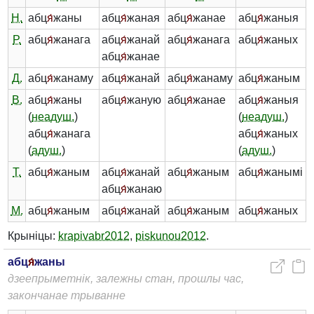
Н.
абц
я́
жаны
абц
я́
жаная
абц
я́
жанае
абц
я́
жаныя
Р.
абц
я́
жанага
абц
я́
жанай
абц
я́
жанага
абц
я́
жаных
абц
я́
жанае
Д.
абц
я́
жанаму
абц
я́
жанай
абц
я́
жанаму
абц
я́
жаным
В.
абц
я́
жаны
абц
я́
жаную
абц
я́
жанае
абц
я́
жаныя
(
неадуш.
)
(
неадуш.
)
абц
я́
жанага
абц
я́
жаных
(
адуш.
)
(
адуш.
)
Т.
абц
я́
жаным
абц
я́
жанай
абц
я́
жаным
абц
я́
жанымі
абц
я́
жанаю
М.
абц
я́
жаным
абц
я́
жанай
абц
я́
жаным
абц
я́
жаных
Крыніцы:
krapivabr2012
,
piskunou2012
.
абц
я́
жаны
дзеепрыметнік, залежны стан, прошлы час,
закончанае трыванне