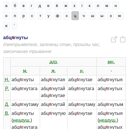
а
б
в
г
д
е
ё
ж
з
і
к
л
м
н
о
п
р
с
т
у
ф
х
ц
ч
ш
ы
э
ю
я
’
абц
я́
гнуты
дзеепрыметнік, залежны стан, прошлы час,
закончанае трыванне
адз.
мн.
м.
ж.
н.
-
Н.
абц
я́
гнуты
абц
я́
гнутая
абц
я́
гнутае
абц
я́
гнутыя
Р.
абц
я́
гнутага
абц
я́
гнутай
абц
я́
гнутага
абц
я́
гнутых
абц
я́
гнутае
Д.
абц
я́
гнутаму
абц
я́
гнутай
абц
я́
гнутаму
абц
я́
гнутым
В.
абц
я́
гнуты
абц
я́
гнутую
абц
я́
гнутае
абц
я́
гнутыя
(
неадуш.
)
(
неадуш.
)
абц
я́
гнутага
абц
я́
гнутых