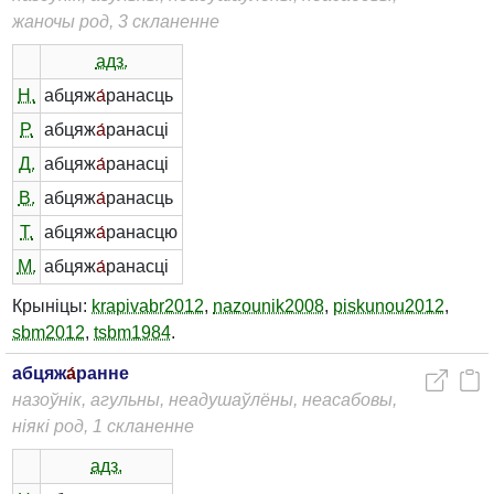
жаночы род, 3 скланенне
адз.
Н.
абцяж
а́
ранасць
Р.
абцяж
а́
ранасці
Д.
абцяж
а́
ранасці
В.
абцяж
а́
ранасць
Т.
абцяж
а́
ранасцю
М.
абцяж
а́
ранасці
Крыніцы:
krapivabr2012
,
nazounik2008
,
piskunou2012
,
sbm2012
,
tsbm1984
.
абцяж
а́
ранне
назоўнік, агульны, неадушаўлёны, неасабовы,
ніякі род, 1 скланенне
адз.