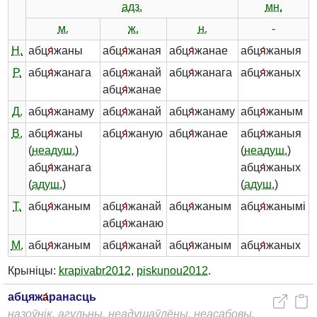
адз.
мн.
м.
ж.
н.
-
Н.
абц
я́
жаны
абц
я́
жаная
абц
я́
жанае
абц
я́
жаныя
Р.
абц
я́
жанага
абц
я́
жанай
абц
я́
жанага
абц
я́
жаных
абц
я́
жанае
Д.
абц
я́
жанаму
абц
я́
жанай
абц
я́
жанаму
абц
я́
жаным
В.
абц
я́
жаны
абц
я́
жаную
абц
я́
жанае
абц
я́
жаныя
(
неадуш.
)
(
неадуш.
)
абц
я́
жанага
абц
я́
жаных
(
адуш.
)
(
адуш.
)
Т.
абц
я́
жаным
абц
я́
жанай
абц
я́
жаным
абц
я́
жанымі
абц
я́
жанаю
М.
абц
я́
жаным
абц
я́
жанай
абц
я́
жаным
абц
я́
жаных
Крыніцы:
krapivabr2012
,
piskunou2012
.
абцяж
а́
ранасць
назоўнік, агульны, неадушаўлёны, неасабовы,