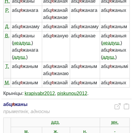
Н.
абц
я́
жаны
абц
я́
жаная
абц
я́
жанае
абц
я́
жаныя
Р.
абц
я́
жанага
абц
я́
жанай
абц
я́
жанага
абц
я́
жаных
абц
я́
жанае
Д.
абц
я́
жанаму
абц
я́
жанай
абц
я́
жанаму
абц
я́
жаным
В.
абц
я́
жаны
абц
я́
жаную
абц
я́
жанае
абц
я́
жаныя
(
неадуш.
)
(
неадуш.
)
абц
я́
жанага
абц
я́
жаных
(
адуш.
)
(
адуш.
)
Т.
абц
я́
жаным
абц
я́
жанай
абц
я́
жаным
абц
я́
жанымі
абц
я́
жанаю
М.
абц
я́
жаным
абц
я́
жанай
абц
я́
жаным
абц
я́
жаных
Крыніцы:
krapivabr2012
,
piskunou2012
.
абц
я́
жаны
прыметнік, адносны
адз.
мн.
м.
ж.
н.
-