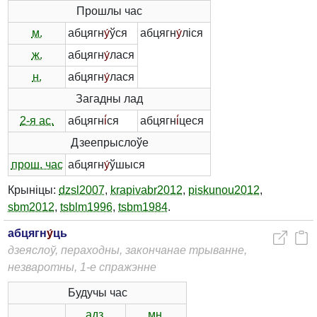
Прошлы час
м.
абцягн
у́
ўся
абцягн
у́
ліся
ж.
абцягн
у́
лася
н.
абцягн
у́
лася
Загадны лад
2-я ас.
абцягн
і́
ся
абцягн
і́
цеся
Дзеепрыслоўе
прош. час
абцягн
у́
ўшыся
Крыніцы:
dzsl2007
,
krapivabr2012
,
piskunou2012
,
sbm2012
,
tsblm1996
,
tsbm1984
.
абцягн
у́
ць
дзеяслоў, пераходны, закончанае трыванне,
незваротны, 1-е спражэнне
Будучы час
адз.
мн.