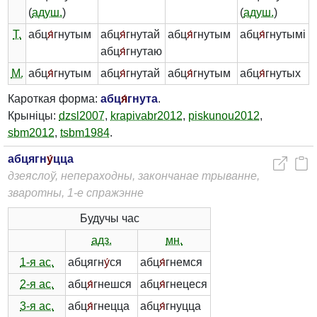
(
адуш.
)
(
адуш.
)
Т.
абц
я́
гнутым
абц
я́
гнутай
абц
я́
гнутым
абц
я́
гнутымі
абц
я́
гнутаю
М.
абц
я́
гнутым
абц
я́
гнутай
абц
я́
гнутым
абц
я́
гнутых
Кароткая форма:
абц
я́
гнута
.
Крыніцы:
dzsl2007
,
krapivabr2012
,
piskunou2012
,
sbm2012
,
tsbm1984
.
абцягн
у́
цца
дзеяслоў, непераходны, закончанае трыванне,
зваротны, 1-е спражэнне
Будучы час
адз.
мн.
1-я ас.
абцягн
у́
ся
абц
я́
гнемся
2-я ас.
абц
я́
гнешся
абц
я́
гнецеся
3-я ас.
абц
я́
гнецца
абц
я́
гнуцца