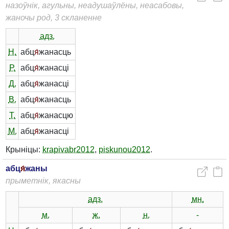
назоўнік, агульны, неадушаўлёны, неасабовы,
жаночы род, 3 скланенне
адз.
Н.
абц
я́
жанасць
Р.
абц
я́
жанасці
Д.
абц
я́
жанасці
В.
абц
я́
жанасць
Т.
абц
я́
жанасцю
М.
абц
я́
жанасці
Крыніцы:
krapivabr2012
,
piskunou2012
.
абц
я́
жаны
прыметнік, якасны
адз.
мн.
м.
ж.
н.
-