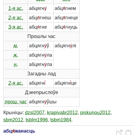
1-я ас.
абцягн
у́
абц
я́
гнем
2-я ас.
абц
я́
гнеш
абц
я́
гнеце
3-я ас.
абц
я́
гне
абц
я́
гнуць
Прошлы час
м.
абцягн
у́
ў
абцягн
у́
лі
ж.
абцягн
у́
ла
н.
абцягн
у́
ла
Загадны лад
2-я ас.
абцягн
і́
абцягн
і́
це
Дзеепрыслоўе
прош. час
абцягн
у́
ўшы
Крыніцы:
dzsl2007
,
krapivabr2012
,
piskunou2012
,
sbm2012
,
tsblm1996
,
tsbm1984
.
абц
я́
жанасць