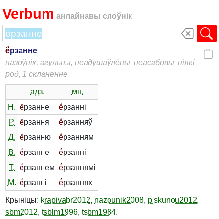
Verbum
анлайнавы слоўнік
ё́
рзанне
назоўнік, агульны, неадушаўлёны, неасабовы, ніякі
род, 1 скланенне
адз.
мн.
Н.
ё́
рзанне
ё́
рзанні
Р.
ё́
рзання
ё́
рзанняў
Д.
ё́
рзанню
ё́
рзанням
В.
ё́
рзанне
ё́
рзанні
Т.
ё́
рзаннем
ё́
рзаннямі
М.
ё́
рзанні
ё́
рзаннях
Крыніцы:
krapivabr2012
,
nazounik2008
,
piskunou2012
,
sbm2012
,
tsblm1996
,
tsbm1984
.