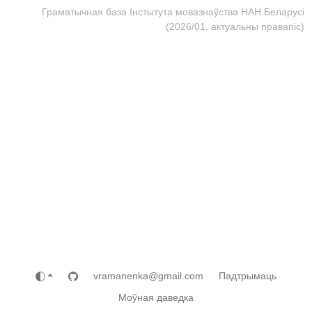
Граматычная база Інстытута мовазнаўства НАН Беларусі
(2026/01, актуальны правапіс)
vramanenka@gmail.com
Падтрымаць
Моўная даведка