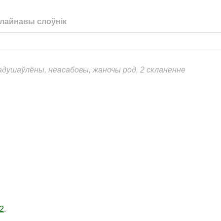
лайнавы слоўнік
еадушаўлёны, неасабовы, жаночы род, 2 скланенне
2
.