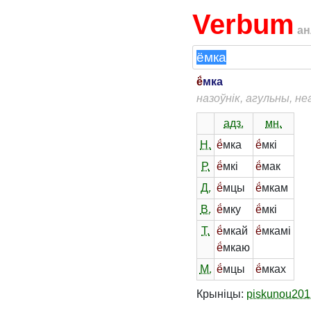
Verbum
ан
ё́
мка
назоўнік, агульны, н
адз.
мн.
Н.
ё́
мка
ё́
мкі
Р.
ё́
мкі
ё́
мак
Д.
ё́
мцы
ё́
мкам
В.
ё́
мку
ё́
мкі
Т.
ё́
мкай
ё́
мкамі
ё́
мкаю
М.
ё́
мцы
ё́
мках
Крыніцы:
piskunou201