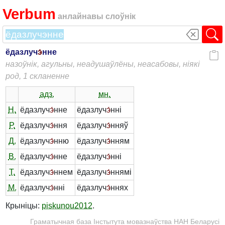
Verbum
анлайнавы слоўнік
ёдазлуч
э́
нне
назоўнік, агульны, неадушаўлёны, неасабовы, ніякі
род, 1 скланенне
адз.
мн.
Н.
ёдазлуч
э́
нне
ёдазлуч
э́
нні
Р.
ёдазлуч
э́
ння
ёдазлуч
э́
нняў
Д.
ёдазлуч
э́
нню
ёдазлуч
э́
нням
В.
ёдазлуч
э́
нне
ёдазлуч
э́
нні
Т.
ёдазлуч
э́
ннем
ёдазлуч
э́
ннямі
М.
ёдазлуч
э́
нні
ёдазлуч
э́
ннях
Крыніцы:
piskunou2012
.
Граматычная база Інстытута мовазнаўства НАН Беларусі