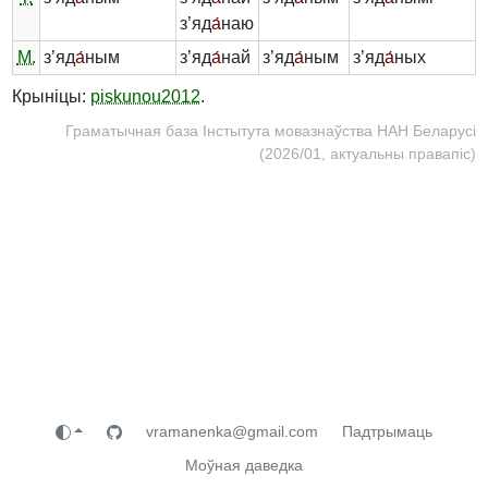
з’яд
а́
наю
М.
з’яд
а́
ным
з’яд
а́
най
з’яд
а́
ным
з’яд
а́
ных
Крыніцы:
piskunou2012
.
Граматычная база Інстытута мовазнаўства НАН Беларусі
(2026/01, актуальны правапіс)
vramanenka@gmail.com
Падтрымаць
Моўная даведка