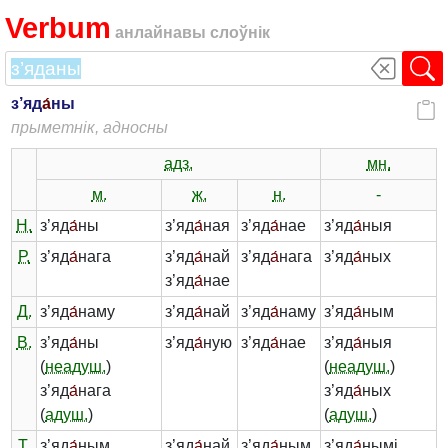
Verbum
анлайнавы слоўнік
з’яд
а́
ны
прыметнік, адносны
адз.
мн.
м.
ж.
н.
-
Н.
з’яд
а́
ны
з’яд
а́
ная
з’яд
а́
нае
з’яд
а́
ныя
Р.
з’яд
а́
нага
з’яд
а́
най
з’яд
а́
нага
з’яд
а́
ных
з’яд
а́
нае
Д.
з’яд
а́
наму
з’яд
а́
най
з’яд
а́
наму
з’яд
а́
ным
В.
з’яд
а́
ны
з’яд
а́
ную
з’яд
а́
нае
з’яд
а́
ныя
(
неадуш.
)
(
неадуш.
)
з’яд
а́
нага
з’яд
а́
ных
(
адуш.
)
(
адуш.
)
Т.
з’яд
а́
ным
з’яд
а́
най
з’яд
а́
ным
з’яд
а́
нымі