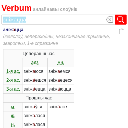
Verbum
анлайнавы слоўнік
зніж
а́
цца
дзеяслоў, непераходны, незакончанае трыванне,
зваротны, 1-е спражэнне
Цяперашні час
адз.
мн.
1-я ас.
зніж
а́
юся
зніж
а́
емся
2-я ас.
зніж
а́
ешся
зніж
а́
ецеся
3-я ас.
зніж
а́
ецца
зніж
а́
юцца
Прошлы час
м.
зніж
а́
ўся
зніж
а́
ліся
ж.
зніж
а́
лася
н.
зніж
а́
лася