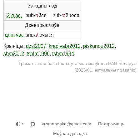
Загадны лад
2-я ас.
зніж
а́
йся
зніж
а́
йцеся
Дзеепрыслоўе
цяп. час
зніж
а́
ючыся
Крыніцы:
dzsl2007
,
krapivabr2012
,
piskunou2012
,
sbm2012
,
tsblm1996
,
tsbm1984
.
Граматычная база Інстытута мовазнаўства НАН Беларусі
(2026/01, актуальны правапіс)
vramanenka@gmail.com
Падтрымаць
Моўная даведка