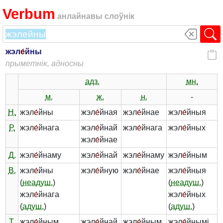
Verbum
анлайнавы слоўнік
жэл
е́
йны
прыметнік, адносны
адз.
мн.
м.
ж.
н.
-
Н.
жэл
е́
йны
жэл
е́
йная
жэл
е́
йнае
жэл
е́
йныя
Р.
жэл
е́
йнага
жэл
е́
йнай
жэл
е́
йнага
жэл
е́
йных
жэл
е́
йнае
Д.
жэл
е́
йнаму
жэл
е́
йнай
жэл
е́
йнаму
жэл
е́
йным
В.
жэл
е́
йны
жэл
е́
йную
жэл
е́
йнае
жэл
е́
йныя
(
неадуш.
)
(
неадуш.
)
жэл
е́
йнага
жэл
е́
йных
(
адуш.
)
(
адуш.
)
Т.
жэл
е́
йным
жэл
е́
йнай
жэл
е́
йным
жэл
е́
йнымі