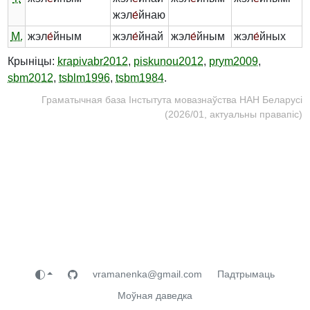
жэл
е́
йнаю
М.
жэл
е́
йным
жэл
е́
йнай
жэл
е́
йным
жэл
е́
йных
Крыніцы:
krapivabr2012
,
piskunou2012
,
prym2009
,
sbm2012
,
tsblm1996
,
tsbm1984
.
Граматычная база Інстытута мовазнаўства НАН Беларусі
(2026/01, актуальны правапіс)
vramanenka@gmail.com
Падтрымаць
Моўная даведка