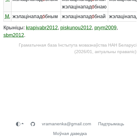
жэлацінапад
о́
бнаю
М.
жэлацінапад
о́
бным
жэлацінапад
о́
бнай
жэлацінапад
Крыніцы:
krapivabr2012
,
piskunou2012
,
prym2009
,
sbm2012
.
Граматычная база Інстытута мовазнаўства НАН Беларусі
(2026/01, актуальны правапіс)
vramanenka@gmail.com
Падтрымаць
Моўная даведка