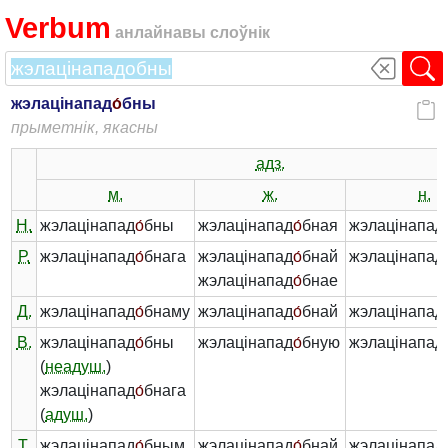
Verbum
анлайнавы слоўнік
жэлацінапад
о́
бны
прыметнік, якасны
адз.
м.
ж.
н.
Н.
жэлацінапад
о́
бны
жэлацінапад
о́
бная
жэлацінапад
Р.
жэлацінапад
о́
бнага
жэлацінапад
о́
бнай
жэлацінапад
жэлацінапад
о́
бнае
Д.
жэлацінапад
о́
бнаму
жэлацінапад
о́
бнай
жэлацінапад
В.
жэлацінапад
о́
бны
жэлацінапад
о́
бную
жэлацінапад
(
неадуш.
)
жэлацінапад
о́
бнага
(
адуш.
)
Т.
жэлацінапад
о́
бным
жэлацінапад
о́
бнай
жэлацінапад