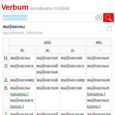
Verbum
анлайнавы слоўнік
ж
ы́
ўнасны
прыметнік, адносны
адз.
мн.
м.
ж.
н.
-
Н.
ж
ы́
ўнасны
ж
ы́
ўнасная
ж
ы́
ўнаснае
ж
ы́
ўнасныя
Р.
ж
ы́
ўнаснага
ж
ы́
ўнаснай
ж
ы́
ўнаснага
ж
ы́
ўнасных
ж
ы́
ўнаснае
Д.
ж
ы́
ўнаснаму
ж
ы́
ўнаснай
ж
ы́
ўнаснаму
ж
ы́
ўнасным
В.
ж
ы́
ўнасны
ж
ы́
ўнасную
ж
ы́
ўнаснае
ж
ы́
ўнасныя
(
неадуш.
)
(
неадуш.
)
ж
ы́
ўнаснага
ж
ы́
ўнасных
(
адуш.
)
(
адуш.
)
Т.
ж
ы́
ўнасным
ж
ы́
ўнаснай
ж
ы́
ўнасным
ж
ы́
ўнаснымі