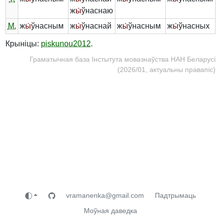
ж
ы́
ўнаснаю
М.
ж
ы́
ўнасным
ж
ы́
ўнаснай
ж
ы́
ўнасным
ж
ы́
ўнасных
Крыніцы:
piskunou2012
.
Граматычная база Інстытута мовазнаўства НАН Беларусі
(2026/01, актуальны правапіс)
vramanenka@gmail.com
Падтрымаць
Моўная даведка