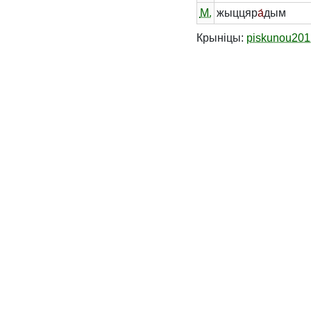
М.
жыццяр
а́
дым
Крыніцы:
piskunou201