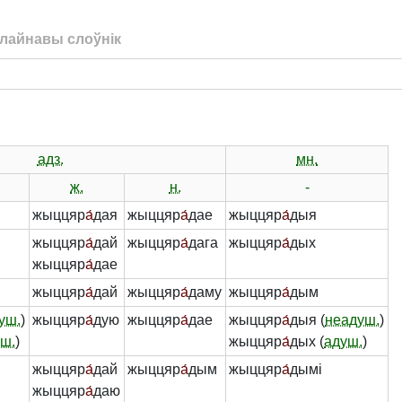
лайнавы слоўнік
адз.
мн.
ж.
н.
-
жыццяр
а́
дая
жыццяр
а́
дае
жыццяр
а́
дыя
жыццяр
а́
дай
жыццяр
а́
дага
жыццяр
а́
дых
жыццяр
а́
дае
жыццяр
а́
дай
жыццяр
а́
даму
жыццяр
а́
дым
уш.
)
жыццяр
а́
дую
жыццяр
а́
дае
жыццяр
а́
дыя (
неадуш.
)
ш.
)
жыццяр
а́
дых (
адуш.
)
жыццяр
а́
дай
жыццяр
а́
дым
жыццяр
а́
дымі
жыццяр
а́
даю