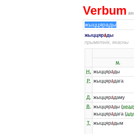
Verbum
ан
жыццяр
а́
ды
прыметнік, якасны
м.
Н.
жыццяр
а́
ды
Р.
жыццяр
а́
дага
Д.
жыццяр
а́
даму
В.
жыццяр
а́
ды (
неад
жыццяр
а́
дага (
аду
Т.
жыццяр
а́
дым