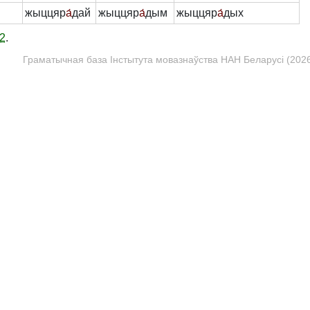
жыццяр
а́
дай
жыццяр
а́
дым
жыццяр
а́
дых
2
.
Граматычная база Інстытута мовазнаўства НАН Беларусі (2026