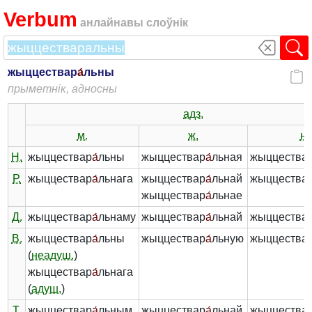
Verbum
анлайнавы слоўнік
жыццествар
а́
льны
прыметнік, адносны
адз.
м.
ж.
н.
Н.
жыццествар
а́
льны
жыццествар
а́
льная
жыццества
Р.
жыццествар
а́
льнага
жыццествар
а́
льнай
жыццества
жыццествар
а́
льнае
Д.
жыццествар
а́
льнаму
жыццествар
а́
льнай
жыццества
В.
жыццествар
а́
льны
жыццествар
а́
льную
жыццества
(
неадуш.
)
жыццествар
а́
льнага
(
адуш.
)
Т.
жыццествар
а́
льным
жыццествар
а́
льнай
жыццества