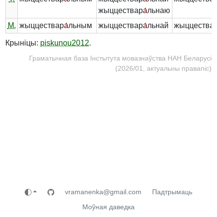
жыццествар
а́
льнаю
М.
жыццествар
а́
льным
жыццествар
а́
льнай
жыццества
Крыніцы:
piskunou2012
.
Граматычная база Інстытута мовазнаўства НАН Беларусі
(2026/01, актуальны правапіс)
vramanenka@gmail.com
Падтрымаць
Моўная даведка