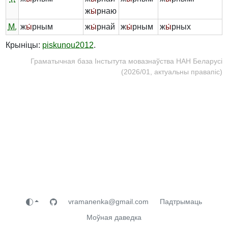
ж
ы́
рнаю
М.
ж
ы́
рным
ж
ы́
рнай
ж
ы́
рным
ж
ы́
рных
Крыніцы:
piskunou2012
.
Граматычная база Інстытута мовазнаўства НАН Беларусі
(2026/01, актуальны правапіс)
vramanenka@gmail.com
Падтрымаць
Моўная даведка