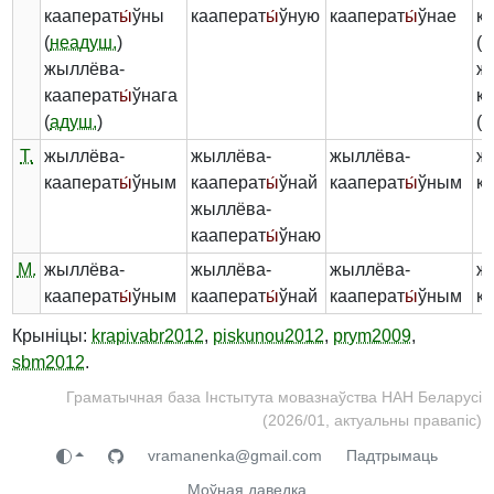
кааперат
ы́
ўны
кааперат
ы́
ўную
кааперат
ы́
ўнае
к
(
неадуш.
)
(
н
жыллёва-
ж
кааперат
ы́
ўнага
к
(
адуш.
)
(
а
Т.
жыллёва-
жыллёва-
жыллёва-
ж
кааперат
ы́
ўным
кааперат
ы́
ўнай
кааперат
ы́
ўным
к
жыллёва-
кааперат
ы́
ўнаю
М.
жыллёва-
жыллёва-
жыллёва-
ж
кааперат
ы́
ўным
кааперат
ы́
ўнай
кааперат
ы́
ўным
к
Крыніцы:
krapivabr2012
,
piskunou2012
,
prym2009
,
sbm2012
.
Граматычная база Інстытута мовазнаўства НАН Беларусі
(2026/01, актуальны правапіс)
vramanenka@gmail.com
Падтрымаць
Моўная даведка