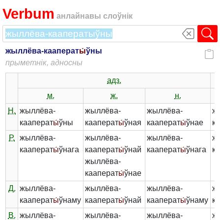
Verbum
анлайнавы слоўнік
жыллёва-кааперат
ы́
ўны
прыметнік, адносны
адз.
м.
ж.
н.
Н.
жыллёва-
жыллёва-
жыллёва-
ж
кааперат
ы́
ўны
кааперат
ы́
ўная
кааперат
ы́
ўнае
к
Р.
жыллёва-
жыллёва-
жыллёва-
ж
кааперат
ы́
ўнага
кааперат
ы́
ўнай
кааперат
ы́
ўнага
к
жыллёва-
кааперат
ы́
ўнае
Д.
жыллёва-
жыллёва-
жыллёва-
ж
кааперат
ы́
ўнаму
кааперат
ы́
ўнай
кааперат
ы́
ўнаму
к
В.
жыллёва-
жыллёва-
жыллёва-
ж