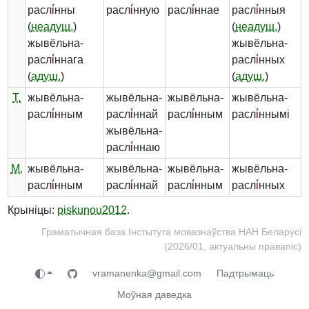
расл
і́
нны
расл
і́
нную
расл
і́
ннае
расл
і́
нныя
(
неадуш.
)
(
неадуш.
)
жывёльна-
жывёльна-
расл
і́
ннага
расл
і́
нных
(
адуш.
)
(
адуш.
)
Т.
жывёльна-
жывёльна-
жывёльна-
жывёльна-
расл
і́
нным
расл
і́
ннай
расл
і́
нным
расл
і́
ннымі
жывёльна-
расл
і́
ннаю
М.
жывёльна-
жывёльна-
жывёльна-
жывёльна-
расл
і́
нным
расл
і́
ннай
расл
і́
нным
расл
і́
нных
Крыніцы:
piskunou2012
.
Граматычная база Інстытута мовазнаўства НАН Беларусі
(2026/01, актуальны правапіс)
vramanenka@gmail.com
Падтрымаць
Моўная даведка