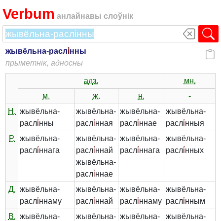
Verbum
анлайнавы слоўнік
жывёльна-расл
і́
нны
прыметнік, адносны
адз.
мн.
м.
ж.
н.
-
Н.
жывёльна-
жывёльна-
жывёльна-
жывёльна-
расл
і́
нны
расл
і́
нная
расл
і́
ннае
расл
і́
нныя
Р.
жывёльна-
жывёльна-
жывёльна-
жывёльна-
расл
і́
ннага
расл
і́
ннай
расл
і́
ннага
расл
і́
нных
жывёльна-
расл
і́
ннае
Д.
жывёльна-
жывёльна-
жывёльна-
жывёльна-
расл
і́
ннаму
расл
і́
ннай
расл
і́
ннаму
расл
і́
нным
В.
жывёльна-
жывёльна-
жывёльна-
жывёльна-