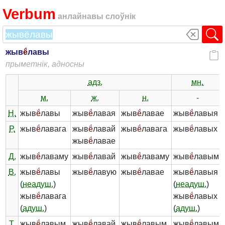
Verbum
анлайнавы слоўнік
жыв
ё́
лавы
прыметнік, адносны
адз.
мн.
м.
ж.
н.
-
Н.
жыв
ё́
лавы
жыв
ё́
лавая
жыв
ё́
лавае
жыв
ё́
лавыя
Р.
жыв
ё́
лавага
жыв
ё́
лавай
жыв
ё́
лавага
жыв
ё́
лавых
жыв
ё́
лавае
Д.
жыв
ё́
лаваму
жыв
ё́
лавай
жыв
ё́
лаваму
жыв
ё́
лавым
В.
жыв
ё́
лавы
жыв
ё́
лавую
жыв
ё́
лавае
жыв
ё́
лавыя
(
неадуш.
)
(
неадуш.
)
жыв
ё́
лавага
жыв
ё́
лавых
(
адуш.
)
(
адуш.
)
Т.
жыв
ё́
лавым
жыв
ё́
лавай
жыв
ё́
лавым
жыв
ё́
лавымі