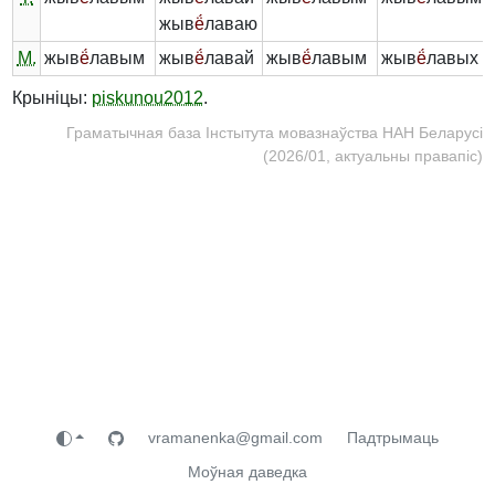
жыв
ё́
лаваю
М.
жыв
ё́
лавым
жыв
ё́
лавай
жыв
ё́
лавым
жыв
ё́
лавых
Крыніцы:
piskunou2012
.
Граматычная база Інстытута мовазнаўства НАН Беларусі
(2026/01, актуальны правапіс)
vramanenka@gmail.com
Падтрымаць
Моўная даведка