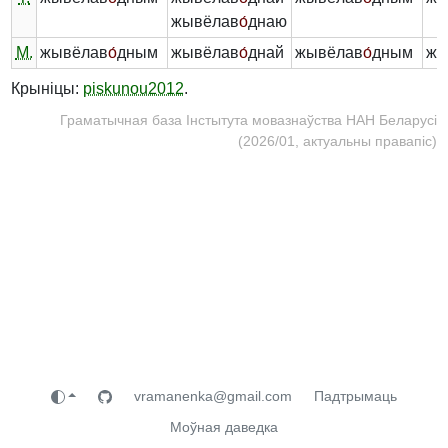
жывёлав
о́
днаю
М.
жывёлав
о́
дным
жывёлав
о́
днай
жывёлав
о́
дным
жы
Крыніцы:
piskunou2012
.
Граматычная база Інстытута мовазнаўства НАН Беларусі
(2026/01, актуальны правапіс)
vramanenka@gmail.com
Падтрымаць
Моўная даведка