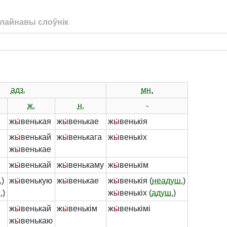
лайнавы слоўнік
адз.
мн.
ж.
н.
-
ж
ы́
венькая
ж
ы́
венькае
ж
ы́
венькія
ж
ы́
венькай
ж
ы́
венькага
ж
ы́
венькіх
ж
ы́
венькае
ж
ы́
венькай
ж
ы́
венькаму
ж
ы́
венькім
.
)
ж
ы́
венькую
ж
ы́
венькае
ж
ы́
венькія (
неадуш.
)
.
)
ж
ы́
венькіх (
адуш.
)
ж
ы́
венькай
ж
ы́
венькім
ж
ы́
венькімі
ж
ы́
венькаю