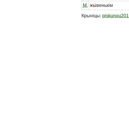
М.
ж
ы́
венькім
Крыніцы:
piskunou201