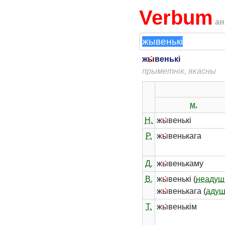
Verbum
ан
ж
ы́
венькі
прыметнік, якасны
м.
Н.
ж
ы́
венькі
Р.
ж
ы́
венькага
Д.
ж
ы́
венькаму
В.
ж
ы́
венькі (
неадуш
ж
ы́
венькага (
адуш
Т.
ж
ы́
венькім