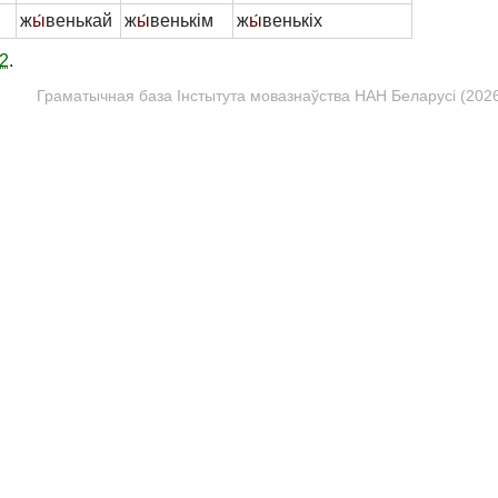
ж
ы́
венькай
ж
ы́
венькім
ж
ы́
венькіх
2
.
Граматычная база Інстытута мовазнаўства НАН Беларусі (2026