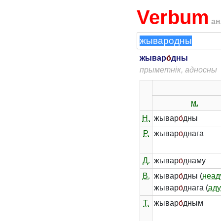
Verbum
ан
жывар
о́
дны
прыметнік, адносны
м.
Н.
жывар
о́
дны
Р.
жывар
о́
днага
Д.
жывар
о́
днаму
В.
жывар
о́
дны (
неад
жывар
о́
днага (
аду
Т.
жывар
о́
дным