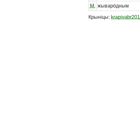
М.
жывар
о́
дным
Крыніцы:
krapivabr20