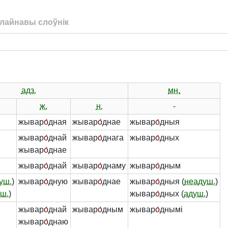
лайнавы слоўнік
адз.
мн.
ж.
н.
-
жывар
о́
дная
жывар
о́
днае
жывар
о́
дныя
жывар
о́
днай
жывар
о́
днага
жывар
о́
дных
жывар
о́
днае
жывар
о́
днай
жывар
о́
днаму
жывар
о́
дным
уш.
)
жывар
о́
дную
жывар
о́
днае
жывар
о́
дныя (
неадуш.
)
ш.
)
жывар
о́
дных (
адуш.
)
жывар
о́
днай
жывар
о́
дным
жывар
о́
днымі
жывар
о́
днаю