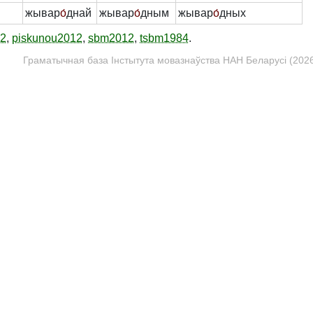
жывар
о́
днай
жывар
о́
дным
жывар
о́
дных
12
,
piskunou2012
,
sbm2012
,
tsbm1984
.
Граматычная база Інстытута мовазнаўства НАН Беларусі (2026