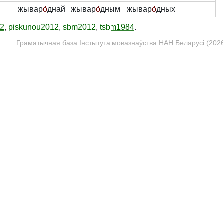
жывар
о́
днай
жывар
о́
дным
жывар
о́
дных
12
,
piskunou2012
,
sbm2012
,
tsbm1984
.
Граматычная база Інстытута мовазнаўства НАН Беларусі (2026