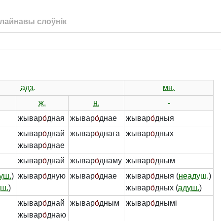
лайнавы слоўнік
адз.
мн.
ж.
н.
-
жывар
о́
дная
жывар
о́
днае
жывар
о́
дныя
жывар
о́
днай
жывар
о́
днага
жывар
о́
дных
жывар
о́
днае
жывар
о́
днай
жывар
о́
днаму
жывар
о́
дным
уш.
)
жывар
о́
дную
жывар
о́
днае
жывар
о́
дныя (
неадуш.
)
ш.
)
жывар
о́
дных (
адуш.
)
жывар
о́
днай
жывар
о́
дным
жывар
о́
днымі
жывар
о́
днаю