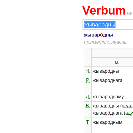
Verbum
ан
жывар
о́
дны
прыметнік, якасны
м.
Н.
жывар
о́
дны
Р.
жывар
о́
днага
Д.
жывар
о́
днаму
В.
жывар
о́
дны (
неад
жывар
о́
днага (
аду
Т.
жывар
о́
дным