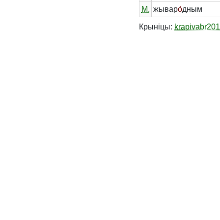
М.
жывар
о́
дным
Крыніцы:
krapivabr20