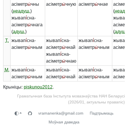
асіметр
ы́
чны
асіметр
ы́
чную
асіметр
ы́
чнае
асімет
(
неадуш.
)
(
неаду
жывап
і́
сна-
жывап
асіметр
ы́
чнага
асімет
(
адуш.
)
(
адуш.
Т.
жывап
і́
сна-
жывап
і́
сна-
жывап
і́
сна-
жывап
асіметр
ы́
чным
асіметр
ы́
чнай
асіметр
ы́
чным
асімет
жывап
і́
сна-
асіметр
ы́
чнаю
М.
жывап
і́
сна-
жывап
і́
сна-
жывап
і́
сна-
жывап
асіметр
ы́
чным
асіметр
ы́
чнай
асіметр
ы́
чным
асімет
Крыніцы:
piskunou2012
.
Граматычная база Інстытута мовазнаўства НАН Беларусі
(2026/01, актуальны правапіс)
vramanenka@gmail.com
Падтрымаць
Моўная даведка