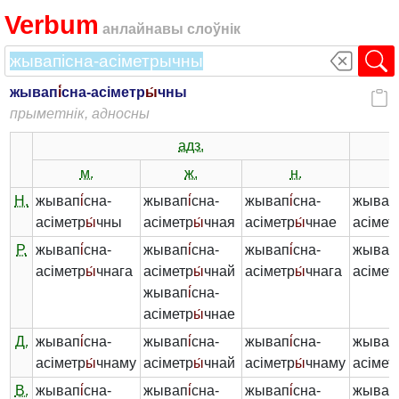
Verbum
анлайнавы слоўнік
жывап
і́
сна-асіметр
ы́
чны
прыметнік, адносны
адз.
м.
ж.
н.
Н.
жывап
і́
сна-
жывап
і́
сна-
жывап
і́
сна-
жывап
асіметр
ы́
чны
асіметр
ы́
чная
асіметр
ы́
чнае
асімет
Р.
жывап
і́
сна-
жывап
і́
сна-
жывап
і́
сна-
жывап
асіметр
ы́
чнага
асіметр
ы́
чнай
асіметр
ы́
чнага
асімет
жывап
і́
сна-
асіметр
ы́
чнае
Д.
жывап
і́
сна-
жывап
і́
сна-
жывап
і́
сна-
жывап
асіметр
ы́
чнаму
асіметр
ы́
чнай
асіметр
ы́
чнаму
асімет
В.
жывап
і́
сна-
жывап
і́
сна-
жывап
і́
сна-
жывап