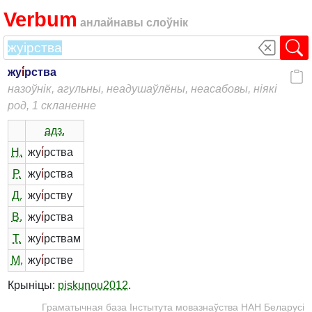
Verbum
анлайнавы слоўнік
жу
і́
рства
назоўнік, агульны, неадушаўлёны, неасабовы, ніякі
род, 1 скланенне
адз.
Н.
жу
і́
рства
Р.
жу
і́
рства
Д.
жу
і́
рству
В.
жу
і́
рства
Т.
жу
і́
рствам
М.
жу
і́
рстве
Крыніцы:
piskunou2012
.
Граматычная база Інстытута мовазнаўства НАН Беларусі