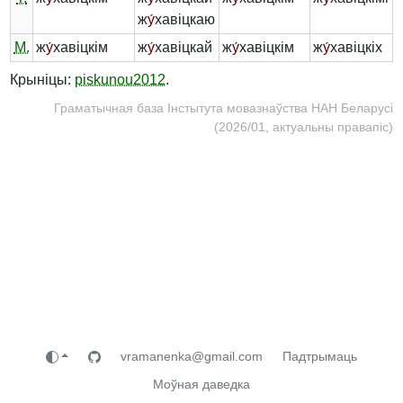
ж
у́
хавіцкаю
М.
ж
у́
хавіцкім
ж
у́
хавіцкай
ж
у́
хавіцкім
ж
у́
хавіцкіх
Крыніцы:
piskunou2012
.
Граматычная база Інстытута мовазнаўства НАН Беларусі
(2026/01, актуальны правапіс)
vramanenka@gmail.com
Падтрымаць
Моўная даведка