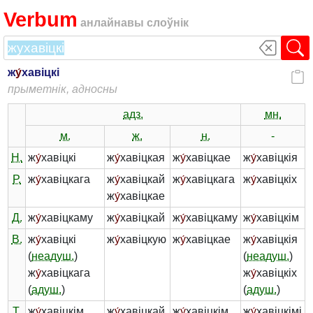
Verbum
анлайнавы слоўнік
ж
у́
хавіцкі
прыметнік, адносны
адз.
мн.
м.
ж.
н.
-
Н.
ж
у́
хавіцкі
ж
у́
хавіцкая
ж
у́
хавіцкае
ж
у́
хавіцкія
Р.
ж
у́
хавіцкага
ж
у́
хавіцкай
ж
у́
хавіцкага
ж
у́
хавіцкіх
ж
у́
хавіцкае
Д.
ж
у́
хавіцкаму
ж
у́
хавіцкай
ж
у́
хавіцкаму
ж
у́
хавіцкім
В.
ж
у́
хавіцкі
ж
у́
хавіцкую
ж
у́
хавіцкае
ж
у́
хавіцкія
(
неадуш.
)
(
неадуш.
)
ж
у́
хавіцкага
ж
у́
хавіцкіх
(
адуш.
)
(
адуш.
)
Т.
ж
у́
хавіцкім
ж
у́
хавіцкай
ж
у́
хавіцкім
ж
у́
хавіцкімі