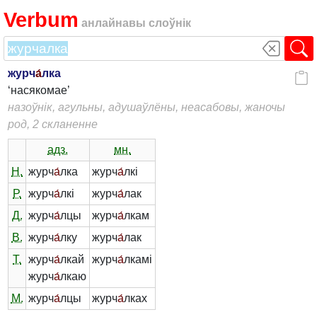
Verbum
анлайнавы слоўнік
журч
а́
лка
‘насякомае’
назоўнік, агульны, адушаўлёны, неасабовы, жаночы
род, 2 скланенне
адз.
мн.
Н.
журч
а́
лка
журч
а́
лкі
Р.
журч
а́
лкі
журч
а́
лак
Д.
журч
а́
лцы
журч
а́
лкам
В.
журч
а́
лку
журч
а́
лак
Т.
журч
а́
лкай
журч
а́
лкамі
журч
а́
лкаю
М.
журч
а́
лцы
журч
а́
лках