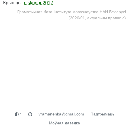
Крыніцы:
piskunou2012
.
Граматычная база Інстытута мовазнаўства НАН Беларусі
(2026/01, актуальны правапіс)
vramanenka@gmail.com
Падтрымаць
Моўная даведка