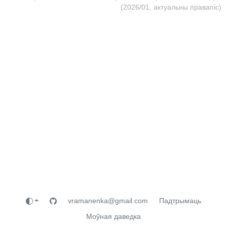
(2026/01, актуальны правапіс)
vramanenka@gmail.com
Падтрымаць
Моўная даведка