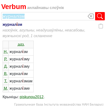
Verbum
анлайнавы слоўнік
журнал
і́
зм
назоўнік, агульны, неадушаўлёны, неасабовы,
мужчынскі род, 1 скланенне
адз.
Н.
журнал
і́
зм
Р.
журнал
і́
зму
Д.
журнал
і́
зму
В.
журнал
і́
зм
Т.
журнал
і́
змам
М.
журнал
і́
зме
Крыніцы:
piskunou2012
.
Граматычная база Інстытута мовазнаўства НАН Беларусі