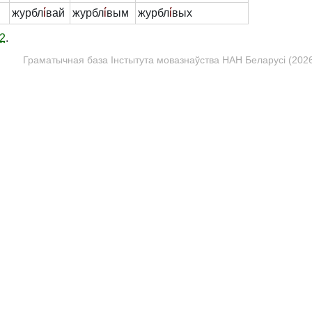
журбл
і́
вай
журбл
і́
вым
журбл
і́
вых
2
.
Граматычная база Інстытута мовазнаўства НАН Беларусі (2026