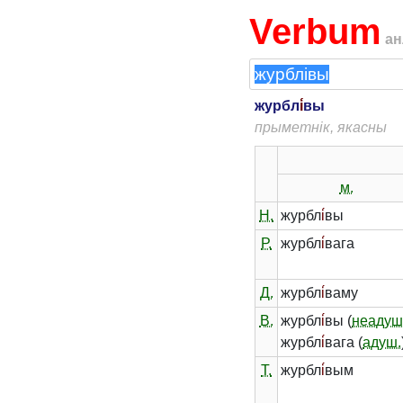
Verbum
ан
журбл
і́
вы
прыметнік, якасны
м.
Н.
журбл
і́
вы
Р.
журбл
і́
вага
Д.
журбл
і́
ваму
В.
журбл
і́
вы (
неадуш
журбл
і́
вага (
адуш.
Т.
журбл
і́
вым