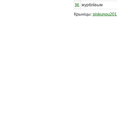
М.
журбл
і́
вым
Крыніцы:
piskunou201