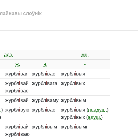
лайнавы слоўнік
адз.
мн.
ж.
н.
-
журбл
і́
вая
журбл
і́
вае
журбл
і́
выя
журбл
і́
вай
журбл
і́
вага
журбл
і́
вых
журбл
і́
вае
журбл
і́
вай
журбл
і́
ваму
журбл
і́
вым
.
)
журбл
і́
вую
журбл
і́
вае
журбл
і́
выя (
неадуш.
)
)
журбл
і́
вых (
адуш.
)
журбл
і́
вай
журбл
і́
вым
журбл
і́
вымі
журбл
і́
ваю