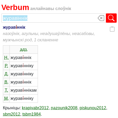
Verbum
анлайнавы слоўнік
журав
і́
ннік
назоўнік, агульны, неадушаўлёны, неасабовы,
мужчынскі род, 1 скланенне
адз.
Н.
журав
і́
ннік
Р.
журав
і́
нніку
Д.
журав
і́
нніку
В.
журав
і́
ннік
Т.
журав
і́
ннікам
М.
журав
і́
нніку
Крыніцы:
krapivabr2012
,
nazounik2008
,
piskunou2012
,
sbm2012
,
tsbm1984
.