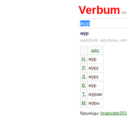
Verbum
ан
ж
у́
р
назоўнік, агульны, н
адз.
Н.
ж
у́
р
Р.
ж
у́
ру
Д.
ж
у́
ру
В.
ж
у́
р
Т.
ж
у́
рам
М.
ж
у́
ры
Крыніцы:
krapivabr20