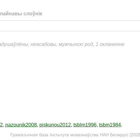
лайнавы слоўнік
еадушаўлёны, неасабовы, мужчынскі род, 1 скланенне
12
,
nazounik2008
,
piskunou2012
,
tsblm1996
,
tsbm1984
.
Граматычная база Інстытута мовазнаўства НАН Беларусі (2026