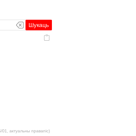
Шукаць
/01, актуальны правапіс)