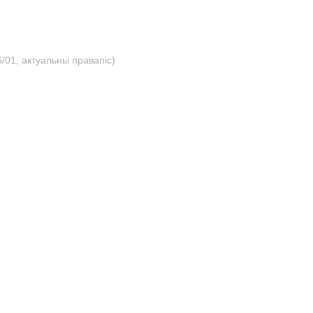
/01, актуальны правапіс)