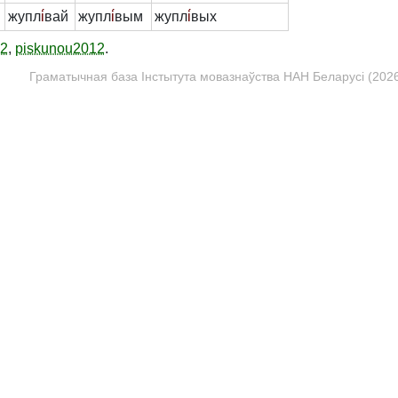
жупл
і́
вай
жупл
і́
вым
жупл
і́
вых
12
,
piskunou2012
.
Граматычная база Інстытута мовазнаўства НАН Беларусі (2026