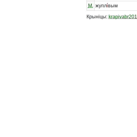
М.
жупл
і́
вым
Крыніцы:
krapivabr20