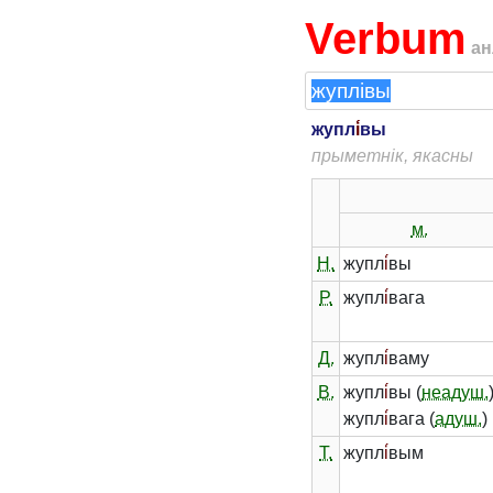
Verbum
ан
жупл
і́
вы
прыметнік, якасны
м.
Н.
жупл
і́
вы
Р.
жупл
і́
вага
Д.
жупл
і́
ваму
В.
жупл
і́
вы (
неадуш.
жупл
і́
вага (
адуш.
)
Т.
жупл
і́
вым