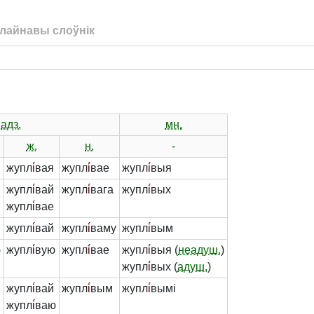
лайнавы слоўнік
адз.
мн.
ж.
н.
-
жупл
і́
вая
жупл
і́
вае
жупл
і́
выя
жупл
і́
вай
жупл
і́
вага
жупл
і́
вых
жупл
і́
вае
жупл
і́
вай
жупл
і́
ваму
жупл
і́
вым
)
жупл
і́
вую
жупл
і́
вае
жупл
і́
выя (
неадуш.
)
жупл
і́
вых (
адуш.
)
жупл
і́
вай
жупл
і́
вым
жупл
і́
вымі
жупл
і́
ваю