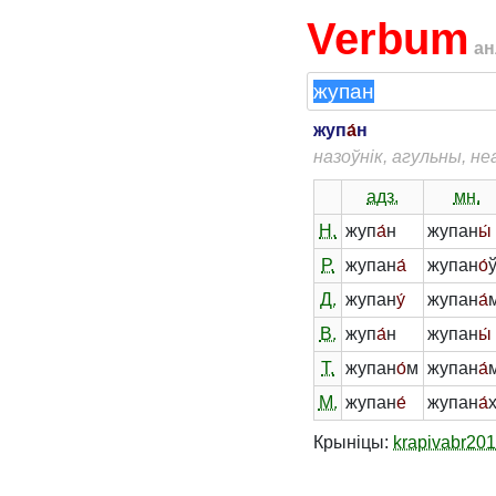
Verbum
ан
жуп
а́
н
назоўнік, агульны, н
адз.
мн.
Н.
жуп
а́
н
жупан
ы́
Р.
жупан
а́
жупан
о́
Д.
жупан
у́
жупан
а́
В.
жуп
а́
н
жупан
ы́
Т.
жупан
о́
м
жупан
а́
М.
жупан
е́
жупан
а́
Крыніцы:
krapivabr20