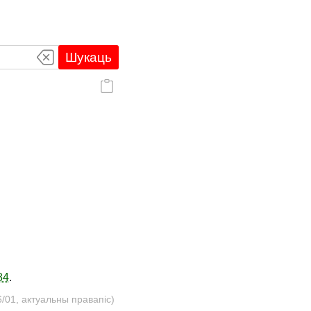
Шукаць
84
.
/01, актуальны правапіс)