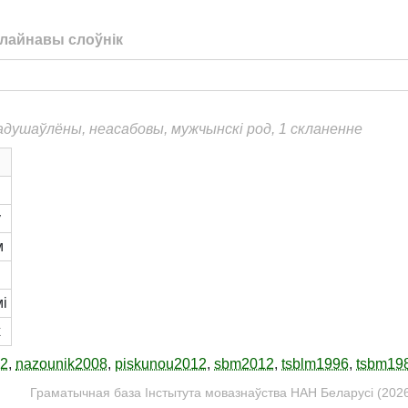
лайнавы слоўнік
еадушаўлёны, неасабовы, мужчынскі род, 1 скланенне
ў
м
мі
х
12
,
nazounik2008
,
piskunou2012
,
sbm2012
,
tsblm1996
,
tsbm19
Граматычная база Інстытута мовазнаўства НАН Беларусі (2026