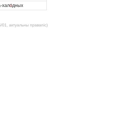
-хал
о́
дных
/01, актуальны правапіс)