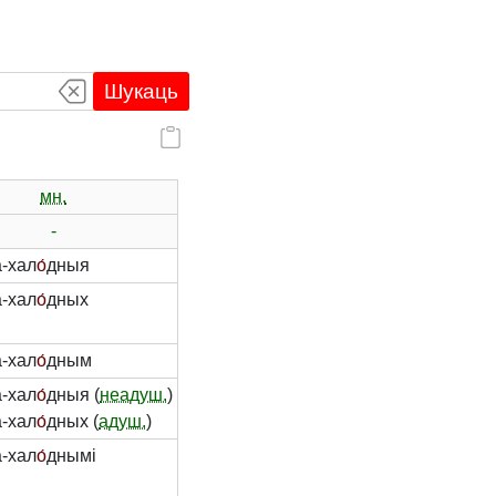
Шукаць
мн.
-
-хал
о́
дныя
-хал
о́
дных
-хал
о́
дным
-хал
о́
дныя (
неадуш.
)
-хал
о́
дных (
адуш.
)
-хал
о́
днымі