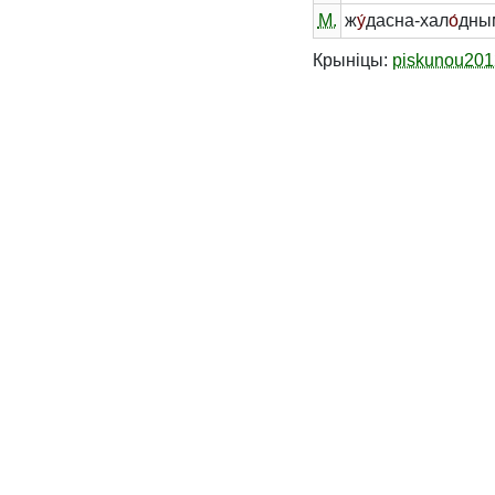
М.
ж
у́
дасна-хал
о́
дны
Крыніцы:
piskunou201