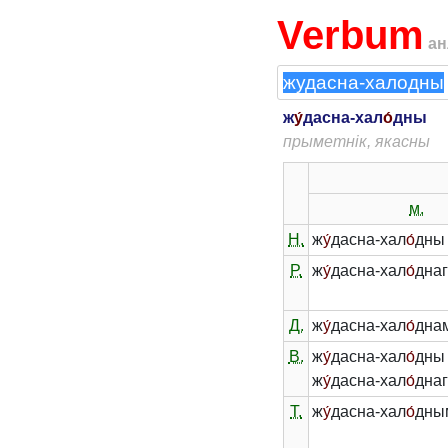
Verbum
ан
ж
у́
дасна-хал
о́
дны
прыметнік, якасны
м.
Н.
ж
у́
дасна-хал
о́
дны
Р.
ж
у́
дасна-хал
о́
дна
Д.
ж
у́
дасна-хал
о́
дна
В.
ж
у́
дасна-хал
о́
дны 
ж
у́
дасна-хал
о́
днаг
Т.
ж
у́
дасна-хал
о́
дны