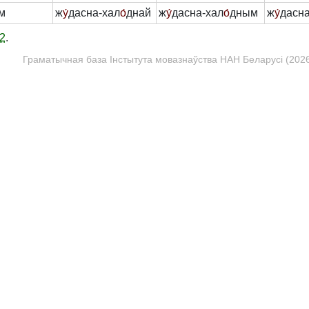
м
ж
у́
дасна-хал
о́
днай
ж
у́
дасна-хал
о́
дным
ж
у́
дасна
2
.
Граматычная база Інстытута мовазнаўства НАН Беларусі (2026