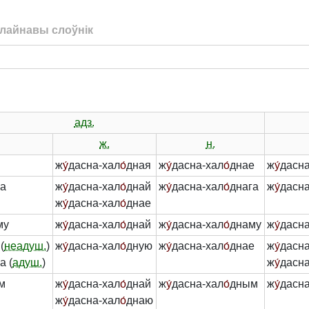
лайнавы слоўнік
адз.
ж.
н.
ж
у́
дасна-хал
о́
дная
ж
у́
дасна-хал
о́
днае
ж
у́
дасна
га
ж
у́
дасна-хал
о́
днай
ж
у́
дасна-хал
о́
днага
ж
у́
дасна
ж
у́
дасна-хал
о́
днае
му
ж
у́
дасна-хал
о́
днай
ж
у́
дасна-хал
о́
днаму
ж
у́
дасна
(
неадуш.
)
ж
у́
дасна-хал
о́
дную
ж
у́
дасна-хал
о́
днае
ж
у́
дасна
а (
адуш.
)
ж
у́
дасна
м
ж
у́
дасна-хал
о́
днай
ж
у́
дасна-хал
о́
дным
ж
у́
дасна
ж
у́
дасна-хал
о́
днаю