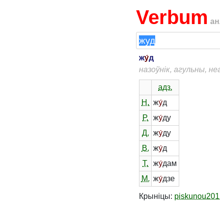
Verbum
ан
ж
у́
д
назоўнік, агульны, н
адз.
Н.
ж
у́
д
Р.
ж
у́
ду
Д.
ж
у́
ду
В.
ж
у́
д
Т.
ж
у́
дам
М.
ж
у́
дзе
Крыніцы:
piskunou201