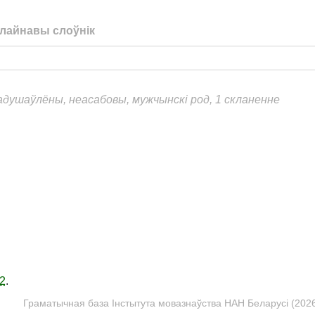
лайнавы слоўнік
еадушаўлёны, неасабовы, мужчынскі род, 1 скланенне
2
.
Граматычная база Інстытута мовазнаўства НАН Беларусі (2026