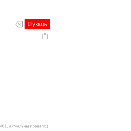
Шукаць
/01, актуальны правапіс)