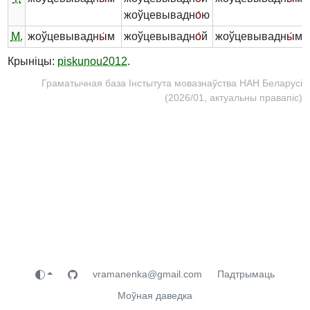
жоўцевывадн
о́
ю
М.
жоўцевывадн
ы́
м
жоўцевывадн
о́
й
жоўцевывадн
ы́
м
Крыніцы:
piskunou2012
.
Граматычная база Інстытута мовазнаўства НАН Беларусі
(2026/01, актуальны правапіс)
vramanenka@gmail.com
Падтрымаць
Моўная даведка