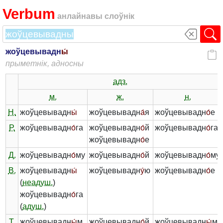
Verbum
анлайнавы слоўнік
жоўцевывадн
ы́
прыметнік, адносны
адз.
м.
ж.
н.
Н.
жоўцевывадн
ы́
жоўцевывадн
а́
я
жоўцевывадн
о́
е
Р.
жоўцевывадн
о́
га
жоўцевывадн
о́
й
жоўцевывадн
о́
га
жоўцевывадн
о́
е
Д.
жоўцевывадн
о́
му
жоўцевывадн
о́
й
жоўцевывадн
о́
му
В.
жоўцевывадн
ы́
жоўцевывадн
у́
ю
жоўцевывадн
о́
е
(
неадуш.
)
жоўцевывадн
о́
га
(
адуш.
)
Т.
жоўцевывадн
ы́
м
жоўцевывадн
о́
й
жоўцевывадн
ы́
м