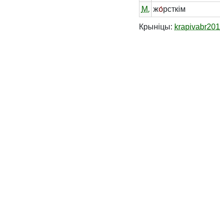
М.
ж
о́
рсткім
Крыніцы:
krapivabr20