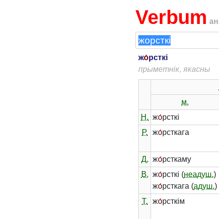
Verbum
ан
ж
о́
рсткі
прыметнік, якасны
м.
Н.
ж
о́
рсткі
Р.
ж
о́
рсткага
Д.
ж
о́
рсткаму
В.
ж
о́
рсткі (
неадуш.
)
ж
о́
рсткага (
адуш.
)
Т.
ж
о́
рсткім