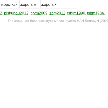
ж
о́
рсткай
ж
о́
рсткім
ж
о́
рсткіх
12
,
piskunou2012
,
prym2009
,
sbm2012
,
tsblm1996
,
tsbm1984
.
Граматычная база Інстытута мовазнаўства НАН Беларусі (2026