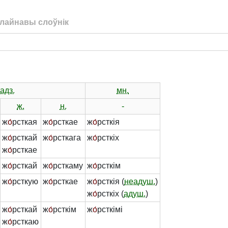
лайнавы слоўнік
адз.
мн.
ж.
н.
-
ж
о́
рсткая
ж
о́
рсткае
ж
о́
рсткія
ж
о́
рсткай
ж
о́
рсткага
ж
о́
рсткіх
ж
о́
рсткае
ж
о́
рсткай
ж
о́
рсткаму
ж
о́
рсткім
ж
о́
рсткую
ж
о́
рсткае
ж
о́
рсткія (
неадуш.
)
ж
о́
рсткіх (
адуш.
)
ж
о́
рсткай
ж
о́
рсткім
ж
о́
рсткімі
ж
о́
рсткаю