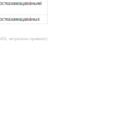
рстказамацав
а́
нымі
рстказамацав
а́
ных
/01, актуальны правапіс)