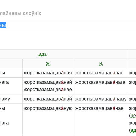
лайнавы слоўнік
адз.
ж.
н.
ны
жорстказамацав
а́
ная
жорстказамацав
а́
нае
жо
нага
жорстказамацав
а́
най
жорстказамацав
а́
нага
жо
жорстказамацав
а́
нае
наму
жорстказамацав
а́
най
жорстказамацав
а́
наму
жо
ны
жорстказамацав
а́
ную
жорстказамацав
а́
нае
жо
(
не
нага
жо
(
ад