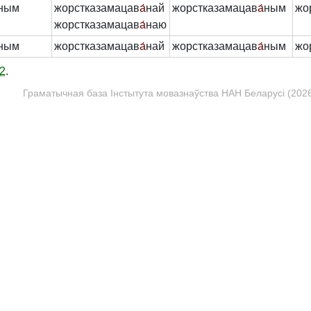
ным
жорстказамацав
а́
най
жорстказамацав
а́
ным
жо
жорстказамацав
а́
наю
ным
жорстказамацав
а́
най
жорстказамацав
а́
ным
жо
2
.
Граматычная база Інстытута мовазнаўства НАН Беларусі (2026