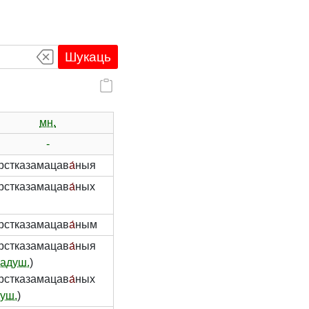
Шукаць
мн.
-
рстказамацав
а́
ныя
рстказамацав
а́
ных
рстказамацав
а́
ным
рстказамацав
а́
ныя
адуш.
)
рстказамацав
а́
ных
уш.
)