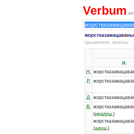
Verbum
ан
жорстказамацав
а́
ны
прыметнік, якасны
м.
Н.
жорстказамацав
а́
Р.
жорстказамацав
а́
Д.
жорстказамацав
а́
В.
жорстказамацав
а́
(
неадуш.
)
жорстказамацав
а́
(
адуш.
)