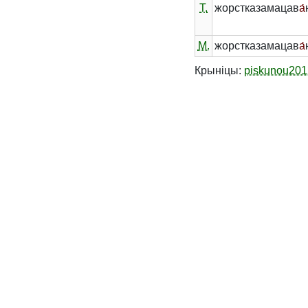
Т.
жорстказамацав
а́
М.
жорстказамацав
а́
Крыніцы:
piskunou201