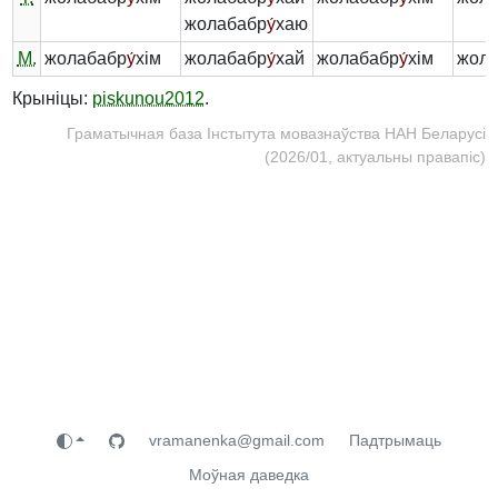
жолабабр
у́
хаю
М.
жолабабр
у́
хім
жолабабр
у́
хай
жолабабр
у́
хім
жол
Крыніцы:
piskunou2012
.
Граматычная база Інстытута мовазнаўства НАН Беларусі
(2026/01, актуальны правапіс)
vramanenka@gmail.com
Падтрымаць
Моўная даведка