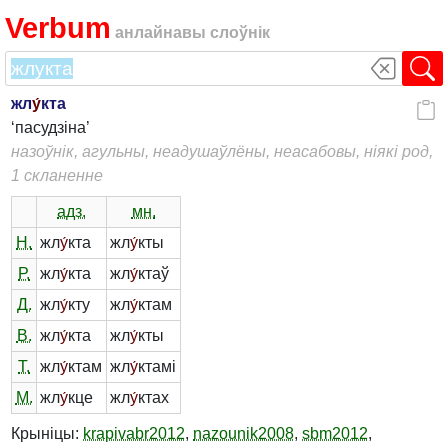
Verbum
анлайнавы слоўнік
жл
у́
кта
‘пасудзіна’
назоўнік, агульны, неадушаўлёны, неасабовы, ніякі род,
1 скланенне
адз.
мн.
Н.
жл
у́
кта
жл
у́
кты
Р.
жл
у́
кта
жл
у́
ктаў
Д.
жл
у́
кту
жл
у́
ктам
В.
жл
у́
кта
жл
у́
кты
Т.
жл
у́
ктам
жл
у́
ктамі
М.
жл
у́
кце
жл
у́
ктах
Крыніцы:
krapivabr2012
,
nazounik2008
,
sbm2012
,