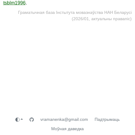
tsblm1996
.
Граматычная база Інстытута мовазнаўства НАН Беларусі
(2026/01, актуальны правапіс)
vramanenka@gmail.com
Падтрымаць
Моўная даведка