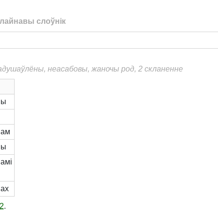
лайнавы слоўнік
еадушаўлёны, неасабовы, жаночы род, 2 скланенне
ны
н
нам
ны
амі
ах
2
.