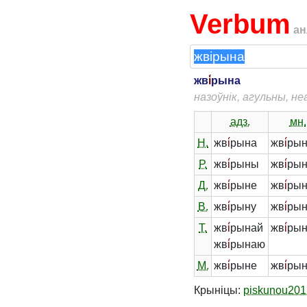
Verbum
ан
жв
і́
рына
назоўнік, агульны, н
адз.
мн.
Н.
жв
і́
рына
жв
і́
ры
Р.
жв
і́
рыны
жв
і́
ры
Д.
жв
і́
рыне
жв
і́
ры
В.
жв
і́
рыну
жв
і́
ры
Т.
жв
і́
рынай
жв
і́
рын
жв
і́
рынаю
М.
жв
і́
рыне
жв
і́
рын
Крыніцы:
piskunou201