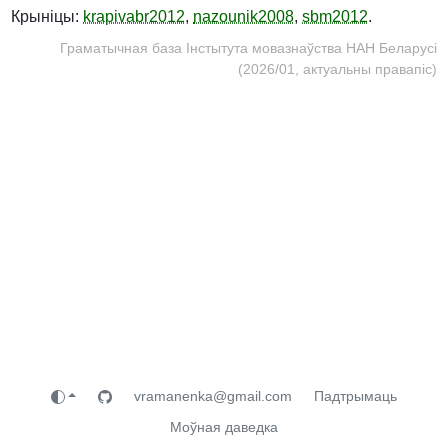
Крыніцы:
krapivabr2012
,
nazounik2008
,
sbm2012
.
Граматычная база Інстытута мовазнаўства НАН Беларусі
(2026/01, актуальны правапіс)
vramanenka@gmail.com
Падтрымаць
Моўная даведка