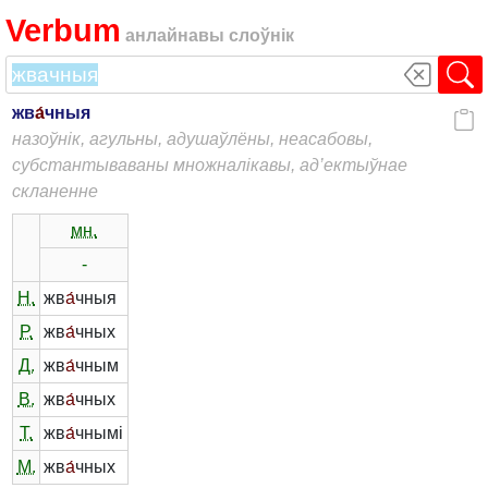
Verbum
анлайнавы слоўнік
жв
а́
чныя
назоўнік, агульны, адушаўлёны, неасабовы,
субстантываваны множналікавы, ад’ектыўнае
скланенне
мн.
-
Н.
жв
а́
чныя
Р.
жв
а́
чных
Д.
жв
а́
чным
В.
жв
а́
чных
Т.
жв
а́
чнымі
М.
жв
а́
чных