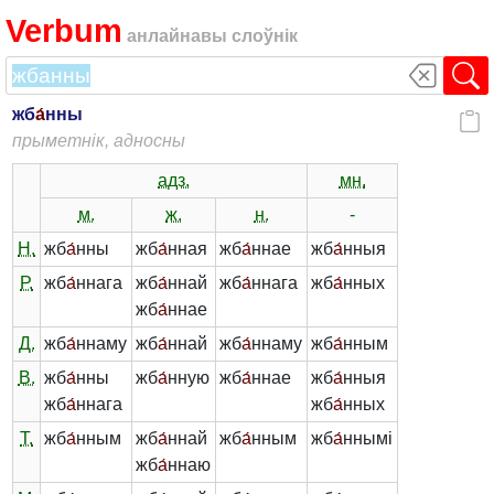
Verbum
анлайнавы слоўнік
жб
а́
нны
прыметнік, адносны
адз.
мн.
м.
ж.
н.
-
Н.
жб
а́
нны
жб
а́
нная
жб
а́
ннае
жб
а́
нныя
Р.
жб
а́
ннага
жб
а́
ннай
жб
а́
ннага
жб
а́
нных
жб
а́
ннае
Д.
жб
а́
ннаму
жб
а́
ннай
жб
а́
ннаму
жб
а́
нным
В.
жб
а́
нны
жб
а́
нную
жб
а́
ннае
жб
а́
нныя
жб
а́
ннага
жб
а́
нных
Т.
жб
а́
нным
жб
а́
ннай
жб
а́
нным
жб
а́
ннымі
жб
а́
ннаю