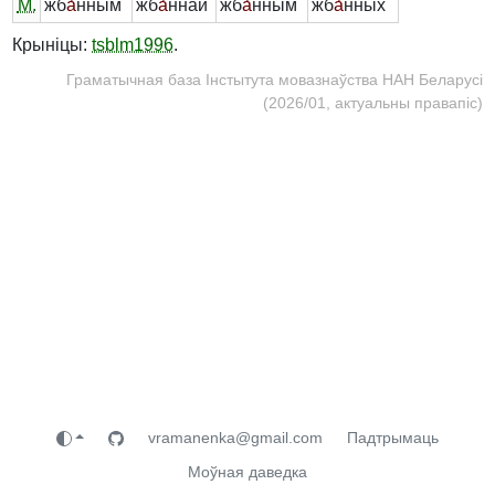
М.
жб
а́
нным
жб
а́
ннай
жб
а́
нным
жб
а́
нных
Крыніцы:
tsblm1996
.
Граматычная база Інстытута мовазнаўства НАН Беларусі
(2026/01, актуальны правапіс)
vramanenka@gmail.com
Падтрымаць
Моўная даведка