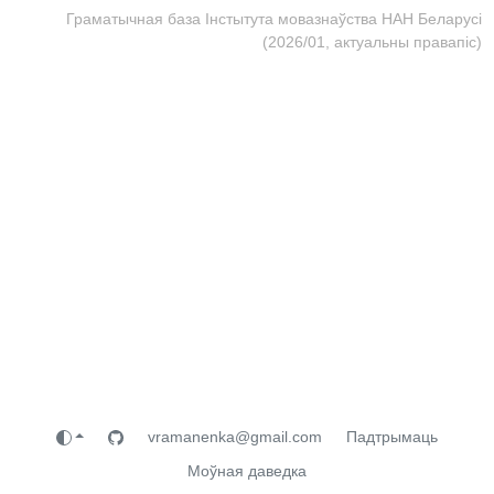
Граматычная база Інстытута мовазнаўства НАН Беларусі
(2026/01, актуальны правапіс)
vramanenka@gmail.com
Падтрымаць
Моўная даведка