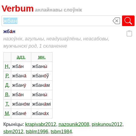
Verbum
анлайнавы слоўнік
жб
а́
н
назоўнік, агульны, неадушаўлёны, неасабовы,
мужчынскі род, 1 скланенне
адз.
мн.
Н.
жб
а́
н
жбан
ы́
Р.
жбан
а́
жбан
о́
ў
Д.
жбан
у́
жбан
а́
м
В.
жб
а́
н
жбан
ы́
Т.
жбан
о́
м
жбан
а́
мі
М.
жбан
е́
жбан
а́
х
Крыніцы:
krapivabr2012
,
nazounik2008
,
piskunou2012
,
sbm2012
,
tsblm1996
,
tsbm1984
.