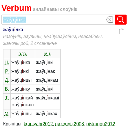
Verbum
анлайнавы слоўнік
жаўц
і́
нка
назоўнік, агульны, неадушаўлёны, неасабовы,
жаночы род, 2 скланенне
адз.
мн.
Н.
жаўц
і́
нка
жаўц
і́
нкі
Р.
жаўц
і́
нкі
жаўц
і́
нак
Д.
жаўц
і́
нцы
жаўц
і́
нкам
В.
жаўц
і́
нку
жаўц
і́
нкі
Т.
жаўц
і́
нкай
жаўц
і́
нкамі
жаўц
і́
нкаю
М.
жаўц
і́
нцы
жаўц
і́
нках
Крыніцы:
krapivabr2012
,
nazounik2008
,
piskunou2012
,