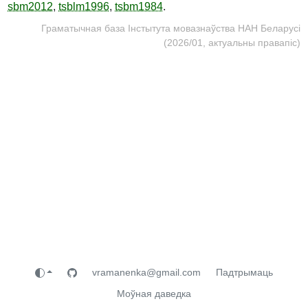
sbm2012
,
tsblm1996
,
tsbm1984
.
Граматычная база Інстытута мовазнаўства НАН Беларусі
(2026/01, актуальны правапіс)
vramanenka@gmail.com
Падтрымаць
Моўная даведка