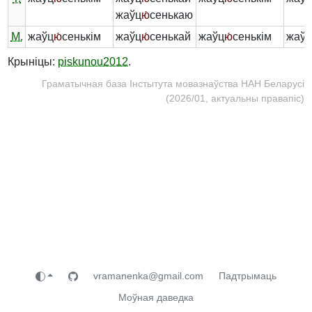
жаўц
ю́
сенькаю
М.
жаўц
ю́
сенькім
жаўц
ю́
сенькай
жаўц
ю́
сенькім
жаў
Крыніцы:
piskunou2012
.
Граматычная база Інстытута мовазнаўства НАН Беларусі
(2026/01, актуальны правапіс)
vramanenka@gmail.com
Падтрымаць
Моўная даведка