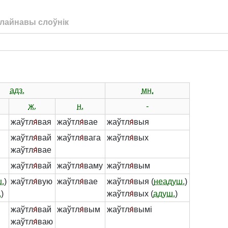
лайнавы слоўнік
адз.
мн.
ж.
н.
-
жаўтл
я́
вая
жаўтл
я́
вае
жаўтл
я́
выя
жаўтл
я́
вай
жаўтл
я́
вага
жаўтл
я́
вых
жаўтл
я́
вае
жаўтл
я́
вай
жаўтл
я́
ваму
жаўтл
я́
вым
.
)
жаўтл
я́
вую
жаўтл
я́
вае
жаўтл
я́
выя (
неадуш.
)
.
)
жаўтл
я́
вых (
адуш.
)
жаўтл
я́
вай
жаўтл
я́
вым
жаўтл
я́
вымі
жаўтл
я́
ваю