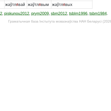
жаўтл
я́
вай
жаўтл
я́
вым
жаўтл
я́
вых
12
,
piskunou2012
,
prym2009
,
sbm2012
,
tsblm1996
,
tsbm1984
.
Граматычная база Інстытута мовазнаўства НАН Беларусі (2026