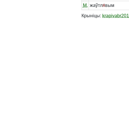
М.
жаўтл
я́
вым
Крыніцы:
krapivabr20