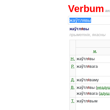
Verbum
ан
жаўтл
я́
вы
прыметнік, якасны
м.
Н.
жаўтл
я́
вы
Р.
жаўтл
я́
вага
Д.
жаўтл
я́
ваму
В.
жаўтл
я́
вы (
неадуш
жаўтл
я́
вага (
адуш
Т.
жаўтл
я́
вым