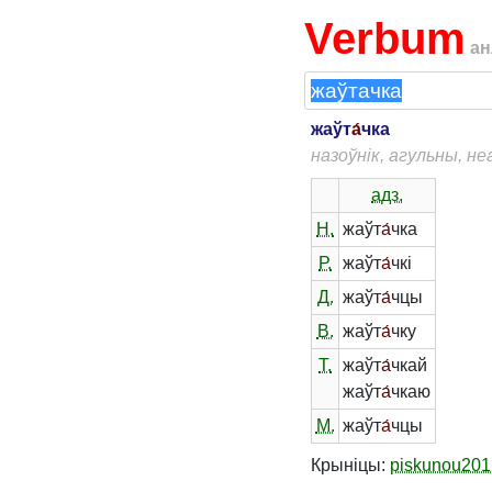
Verbum
ан
жаўт
а́
чка
назоўнік, агульны, н
адз.
Н.
жаўт
а́
чка
Р.
жаўт
а́
чкі
Д.
жаўт
а́
чцы
В.
жаўт
а́
чку
Т.
жаўт
а́
чкай
жаўт
а́
чкаю
М.
жаўт
а́
чцы
Крыніцы:
piskunou201