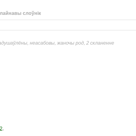
лайнавы слоўнік
еадушаўлёны, неасабовы, жаночы род, 2 скланенне
2
.