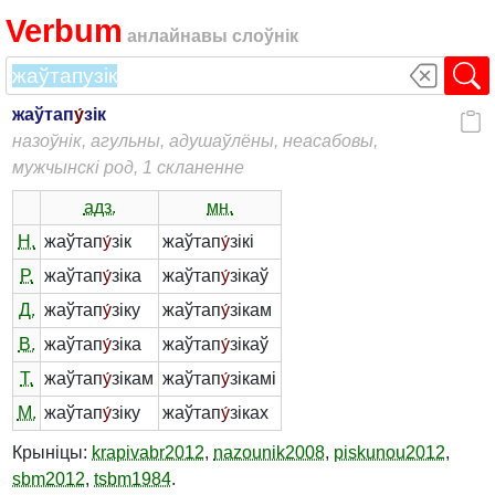
Verbum
анлайнавы слоўнік
жаўтап
у́
зік
назоўнік, агульны, адушаўлёны, неасабовы,
мужчынскі род, 1 скланенне
адз.
мн.
Н.
жаўтап
у́
зік
жаўтап
у́
зікі
Р.
жаўтап
у́
зіка
жаўтап
у́
зікаў
Д.
жаўтап
у́
зіку
жаўтап
у́
зікам
В.
жаўтап
у́
зіка
жаўтап
у́
зікаў
Т.
жаўтап
у́
зікам
жаўтап
у́
зікамі
М.
жаўтап
у́
зіку
жаўтап
у́
зіках
Крыніцы:
krapivabr2012
,
nazounik2008
,
piskunou2012
,
sbm2012
,
tsbm1984
.