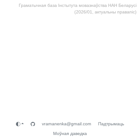
Граматычная база Інстытута мовазнаўства НАН Беларусі
(2026/01, актуальны правапіс)
vramanenka@gmail.com
Падтрымаць
Моўная даведка