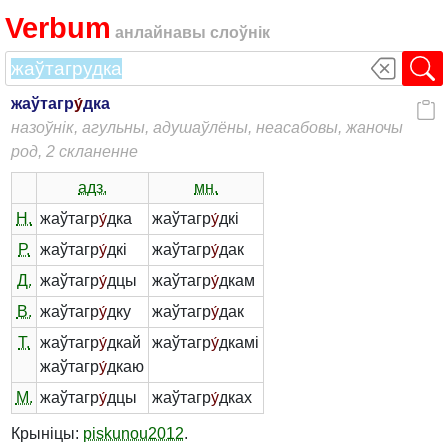
Verbum
анлайнавы слоўнік
жаўтагр
у́
дка
назоўнік, агульны, адушаўлёны, неасабовы, жаночы
род, 2 скланенне
адз.
мн.
Н.
жаўтагр
у́
дка
жаўтагр
у́
дкі
Р.
жаўтагр
у́
дкі
жаўтагр
у́
дак
Д.
жаўтагр
у́
дцы
жаўтагр
у́
дкам
В.
жаўтагр
у́
дку
жаўтагр
у́
дак
Т.
жаўтагр
у́
дкай
жаўтагр
у́
дкамі
жаўтагр
у́
дкаю
М.
жаўтагр
у́
дцы
жаўтагр
у́
дках
Крыніцы:
piskunou2012
.