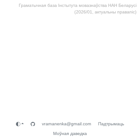
Граматычная база Інстытута мовазнаўства НАН Беларусі
(2026/01, актуальны правапіс)
vramanenka@gmail.com
Падтрымаць
Моўная даведка