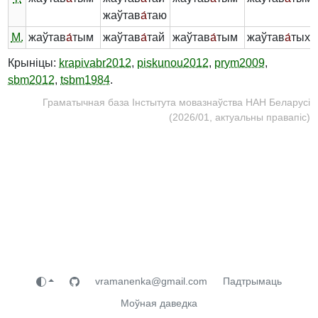
жаўтав
а́
таю
М.
жаўтав
а́
тым
жаўтав
а́
тай
жаўтав
а́
тым
жаўтав
а́
тых
Крыніцы:
krapivabr2012
,
piskunou2012
,
prym2009
,
sbm2012
,
tsbm1984
.
Граматычная база Інстытута мовазнаўства НАН Беларусі
(2026/01, актуальны правапіс)
vramanenka@gmail.com
Падтрымаць
Моўная даведка