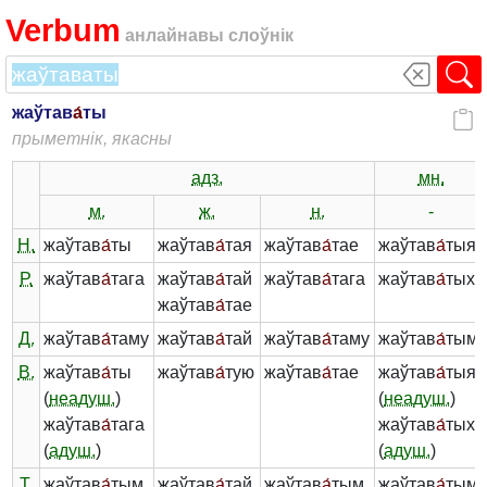
Verbum
анлайнавы слоўнік
жаўтав
а́
ты
прыметнік, якасны
адз.
мн.
м.
ж.
н.
-
Н.
жаўтав
а́
ты
жаўтав
а́
тая
жаўтав
а́
тае
жаўтав
а́
тыя
Р.
жаўтав
а́
тага
жаўтав
а́
тай
жаўтав
а́
тага
жаўтав
а́
тых
жаўтав
а́
тае
Д.
жаўтав
а́
таму
жаўтав
а́
тай
жаўтав
а́
таму
жаўтав
а́
тым
В.
жаўтав
а́
ты
жаўтав
а́
тую
жаўтав
а́
тае
жаўтав
а́
тыя
(
неадуш.
)
(
неадуш.
)
жаўтав
а́
тага
жаўтав
а́
тых
(
адуш.
)
(
адуш.
)
Т.
жаўтав
а́
тым
жаўтав
а́
тай
жаўтав
а́
тым
жаўтав
а́
тымі