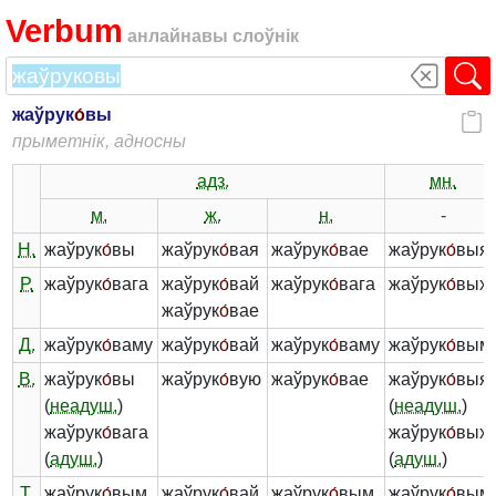
Verbum
анлайнавы слоўнік
жаўрук
о́
вы
прыметнік, адносны
адз.
мн.
м.
ж.
н.
-
Н.
жаўрук
о́
вы
жаўрук
о́
вая
жаўрук
о́
вае
жаўрук
о́
выя
Р.
жаўрук
о́
вага
жаўрук
о́
вай
жаўрук
о́
вага
жаўрук
о́
вых
жаўрук
о́
вае
Д.
жаўрук
о́
ваму
жаўрук
о́
вай
жаўрук
о́
ваму
жаўрук
о́
вым
В.
жаўрук
о́
вы
жаўрук
о́
вую
жаўрук
о́
вае
жаўрук
о́
выя
(
неадуш.
)
(
неадуш.
)
жаўрук
о́
вага
жаўрук
о́
вых
(
адуш.
)
(
адуш.
)
Т.
жаўрук
о́
вым
жаўрук
о́
вай
жаўрук
о́
вым
жаўрук
о́
вым