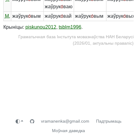
жаўрук
о́
ваю
М.
жаўрук
о́
вым
жаўрук
о́
вай
жаўрук
о́
вым
жаўрук
о́
вых
Крыніцы:
piskunou2012
,
tsblm1996
.
Граматычная база Інстытута мовазнаўства НАН Беларусі
(2026/01, актуальны правапіс)
vramanenka@gmail.com
Падтрымаць
Моўная даведка