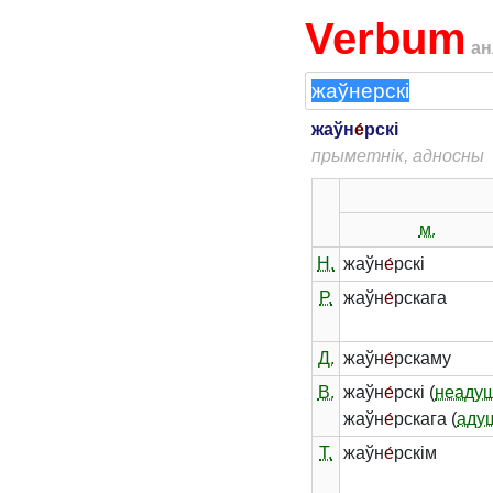
Verbum
ан
жаўн
е́
рскі
прыметнік, адносны
м.
Н.
жаўн
е́
рскі
Р.
жаўн
е́
рскага
Д.
жаўн
е́
рскаму
В.
жаўн
е́
рскі (
неадуш
жаўн
е́
рскага (
аду
Т.
жаўн
е́
рскім