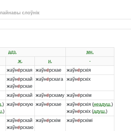
лайнавы слоўнік
адз.
мн.
ж.
н.
-
жаўн
е́
рская
жаўн
е́
рскае
жаўн
е́
рскія
жаўн
е́
рскай
жаўн
е́
рскага
жаўн
е́
рскіх
жаўн
е́
рскае
жаўн
е́
рскай
жаўн
е́
рскаму
жаўн
е́
рскім
.
)
жаўн
е́
рскую
жаўн
е́
рскае
жаўн
е́
рскія (
неадуш.
)
ш.
)
жаўн
е́
рскіх (
адуш.
)
жаўн
е́
рскай
жаўн
е́
рскім
жаўн
е́
рскімі
жаўн
е́
рскаю