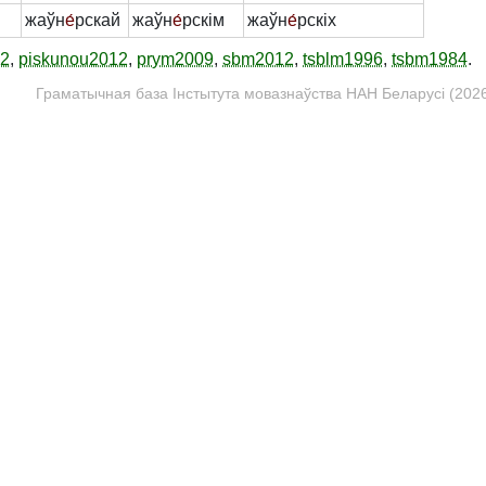
жаўн
е́
рскай
жаўн
е́
рскім
жаўн
е́
рскіх
12
,
piskunou2012
,
prym2009
,
sbm2012
,
tsblm1996
,
tsbm1984
.
Граматычная база Інстытута мовазнаўства НАН Беларусі (2026