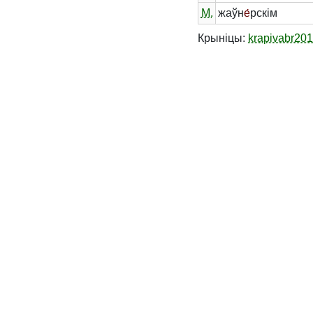
М.
жаўн
е́
рскім
Крыніцы:
krapivabr20