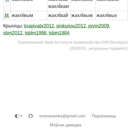
жахл
і́
ваю
М.
жахл
і́
вым
жахл
і́
вай
жахл
і́
вым
жахл
і́
вых
Крыніцы:
krapivabr2012
,
piskunou2012
,
prym2009
,
sbm2012
,
tsblm1996
,
tsbm1984
.
Граматычная база Інстытута мовазнаўства НАН Беларусі
(2026/01, актуальны правапіс)
vramanenka@gmail.com
Падтрымаць
Моўная даведка