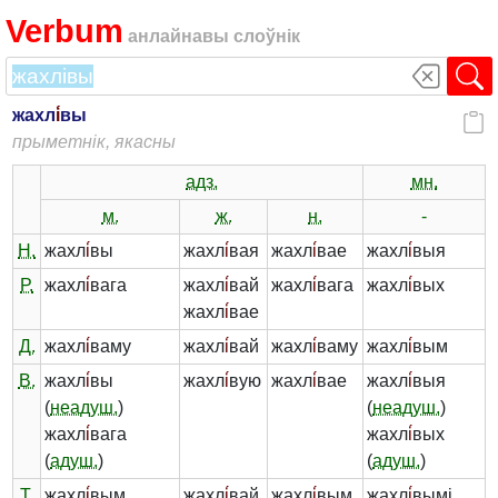
Verbum
анлайнавы слоўнік
жахл
і́
вы
прыметнік, якасны
адз.
мн.
м.
ж.
н.
-
Н.
жахл
і́
вы
жахл
і́
вая
жахл
і́
вае
жахл
і́
выя
Р.
жахл
і́
вага
жахл
і́
вай
жахл
і́
вага
жахл
і́
вых
жахл
і́
вае
Д.
жахл
і́
ваму
жахл
і́
вай
жахл
і́
ваму
жахл
і́
вым
В.
жахл
і́
вы
жахл
і́
вую
жахл
і́
вае
жахл
і́
выя
(
неадуш.
)
(
неадуш.
)
жахл
і́
вага
жахл
і́
вых
(
адуш.
)
(
адуш.
)
Т.
жахл
і́
вым
жахл
і́
вай
жахл
і́
вым
жахл
і́
вымі